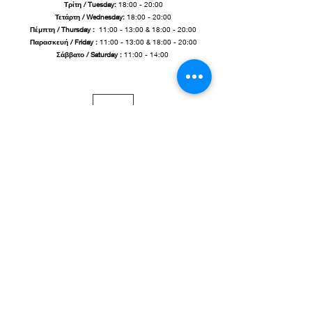
Τρίτη / Tuesday:
18:00 - 20:00
Τετάρτη / Wednesday:
18:00 - 20:00
Πέμπτη / Thursday :
11:00 - 13:00 & 18:00 - 20:00
Παρασκευή / Friday
:
11:00 - 13:00 & 18:00 - 20:00
Σάββατο / Saturday :
11:00 - 14:00
2310 317 209
/ Mr.
6973 890 549
pilithosceramics@gmail.com
25 Stromnitsis
str.,
54248,
Ntepo,
T
hessaloniki, Macedonia, Greece
Share
PRIVACY POLICY
© 2020 by Pilithos Ceramics. Proudly created with