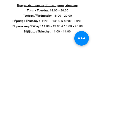
Ωράριο Λειτουργίας Καταστήματος Λιανικής
Τρίτη / Tuesday:
18:00 - 20:00
Τετάρτη / Wednesday:
18:00 - 20:00
Πέμπτη / Thursday :
11:00 - 13:00 & 18:00 - 20:00
Παρασκευή / Friday
:
11:00 - 13:00 & 18:00 - 20:00
Σάββατο / Saturday :
11:00 - 14:00
τ.
2310 317 209
/ κ.
6973 890 549
pilithosceramics@gmail.com
Στρωμνίτσης 25, 54248 Ντεπώ Θεσσαλονίκης,
Μακεδονία, Ελλάδα
αρ. Γ.Ε.ΜΗ.:
153428405000
Share