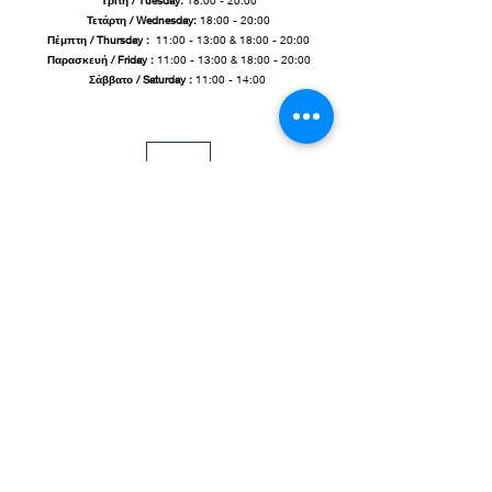
Τρίτη / Tuesday:
18:00 - 20:00
Τετάρτη / Wednesday:
18:00 - 20:00
Πέμπτη / Thursday :
11:00 - 13:00 & 18:00 - 20:00
Παρασκευή / Friday
:
11:00 - 13:00 & 18:00 - 20:00
Σάββατο / Saturday :
11:00 - 14:00
τ.
2310 317 209
/ κ.
6973 890 549
pilithosceramics@gmail.com
Στρωμνίτσης 25, 54248 Ντεπώ Θεσσαλονίκης,
Μακεδονία, Ελλάδα
αρ. Γ.Ε.ΜΗ.:
153428405000
Share
ΠΟΛΙΤΙΚΗ ΑΠΟΡΡΗΤΟΥ